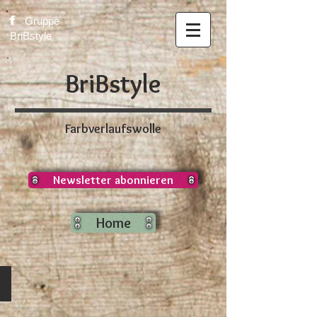
f
Gruppe
BriBstyle
BriBstyle
Farbverlaufswolle
Newsletter abonnieren
Home
100% Merino
Merino
100%