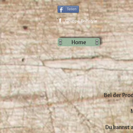
Teilen
f
Gruppe BriBstyle
Home
Bei der Pro
Du kannst 