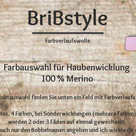
BriBstyle
Farbverlaufswolle
Farbauswahl für Haubenw
icklung
100 % Merino
duktauswahl finden Sie unten ein Feld mit Farbverlau
Max. 4 Farben, bei Sonderwicklungen (mehrere Farben)
werden 2 oder 3 Fäden auf einmal gewechselt.
auch nur den Bobbelnamen angeben und ich wickle dir d