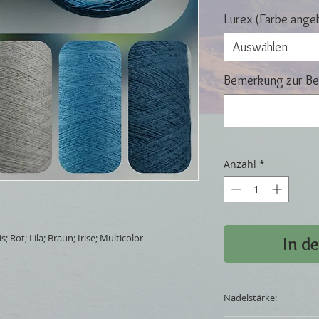
Lurex (Farbe ange
Auswählen
Bemerkung zur Bes
Anzahl
*
; Rot; Lila; Braun; Irise; Multicolor
In d
Nadelstärke: