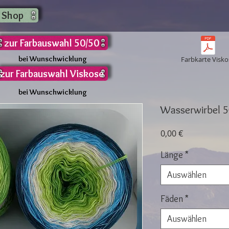
 Shop
zur Farbauswahl 50/50
bei Wunschwicklung
Farbkarte Visko
zur Farbauswahl Viskose
bei Wunschwicklung
Wasserwirbel 5
Preis
0,00 €
Länge
*
Auswählen
Fäden
*
Auswählen