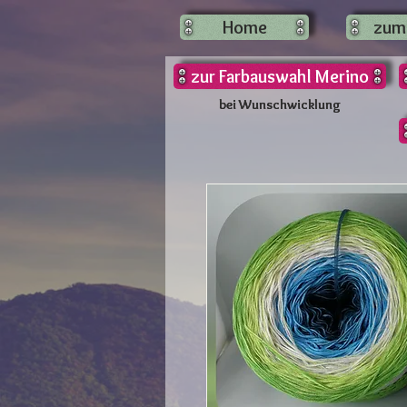
Home
zum
zur Farbauswahl Merino
bei Wunschwicklung
bei Wunschwicklung