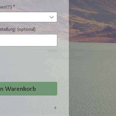
ben!!!)
*
tellung: (optional)
0/500
en Warenkorb