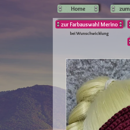
Home
zum
zur Farbauswahl Merino
bei Wunschwicklung
bei Wunschwicklung