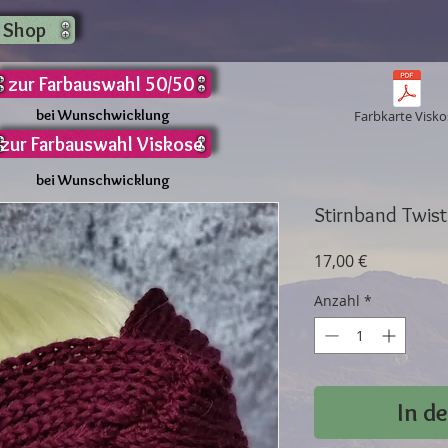
 Shop
zur Farbauswahl 50/50
bei Wunschwicklung
Farbkarte Visko
zur Farbauswahl Viskose
bei Wunschwicklung
Stirnband Twist
Preis
17,00 €
Anzahl
*
In d