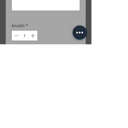
0/500
Anzahl
*
In den Warenkorb
100% Merino
Farben Lurex: Gold; Silber; Grün; Türkis;
Rot; Lila; Braun; Irise; Multicolor
inkl. MwSt. zzgl. Versandkosten