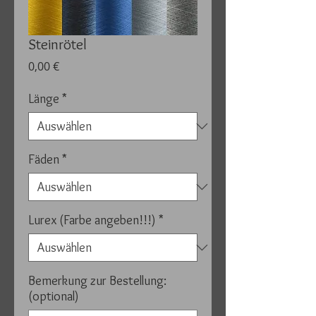
Steinrötel
Preis
0,00 €
Länge
*
Fäden
*
Lurex (Farbe angeben!!!)
*
Bemerkung zur Bestellung:
(optional)