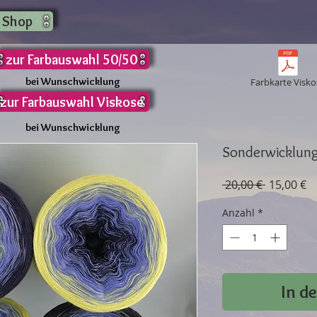
 Shop
zur Farbauswahl 50/50
bei Wunschwicklung
Farbkarte Visko
zur Farbauswahl Viskose
bei Wunschwicklung
Sonderwicklung
Standard
Sa
 20,00 € 
15,00 €
Pr
Anzahl
*
In d