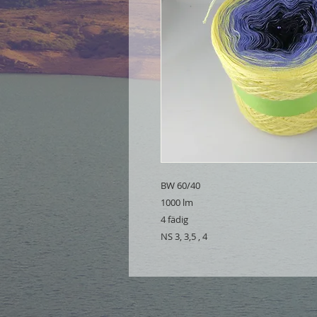
BW 60/40
1000 lm
4 fädig
NS 3, 3,5 , 4