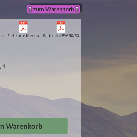
zum Warenkorb
se
Farbkarte Merino
Farbkarte BW 50/50
 4
preis
le-
eis
en Warenkorb