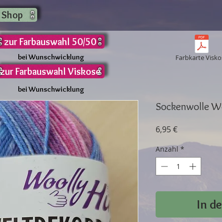
 Shop
zur Farbauswahl 50/50
bei Wunschwicklung
Farbkarte Visko
zur Farbauswahl Viskose
bei Wunschwicklung
Sockenwolle We
Preis
6,95 €
Anzahl
*
In d