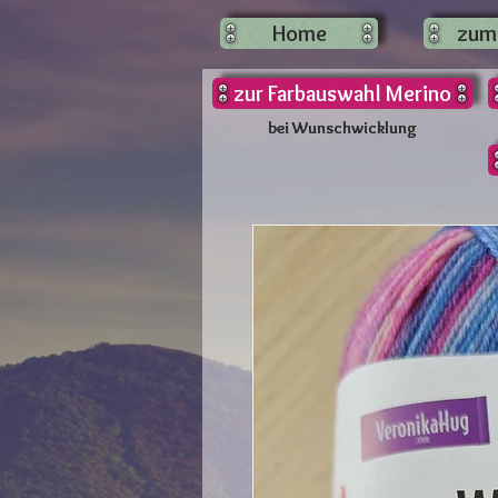
Home
zum
zur Farbauswahl Merino
bei Wunschwicklung
bei Wunschwicklung