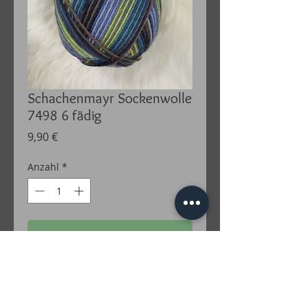
Schachenmayr Sockenwolle
7498 6 fädig
Preis
9,90 €
Anzahl
*
In den Warenkorb
Schachenmayr Sockenwolle 6 fädig
75% Schurwolle