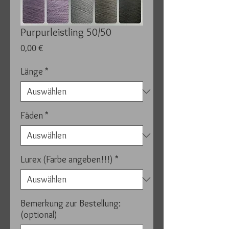
Purpurleistling 50/50
Preis
0,00 €
Länge
*
Fäden
*
Lurex (Farbe angeben!!!)
*
Bemerkung zur Bestellung:
(optional)