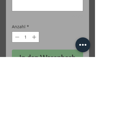
0/500
Anzahl
*
In den Warenkorb
50 % Baumwolle / 50 % Polyacryl
Farben Lurex: Gold; Silber; Grün; Türkis;
Rot; Lila; Braun; Irise; Multicolor
inkl. MwSt. zzgl. Versandkosten