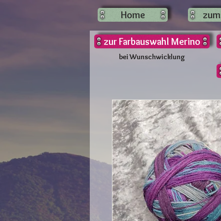
Home
zum
zur Farbauswahl Merino
bei Wunschwicklung
bei Wunschwicklung