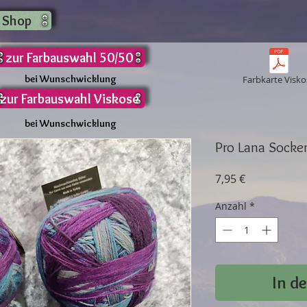
 Shop
zur Farbauswahl 50/50
bei Wunschwicklung
Farbkarte Visko
zur Farbauswahl Viskose
bei Wunschwicklung
Pro Lana Socken
Preis
7,95 €
Anzahl
*
In d