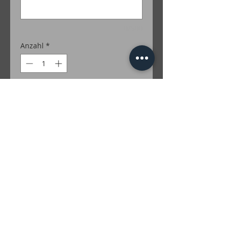
0/500
Anzahl
*
In den Warenkorb
100% Merino
Farben Lurex: Gold; Silber; Grün; Türkis;
Rot; Lila; Braun; Irise; Multicolor
inkl. MwSt. zzgl. Versandkosten