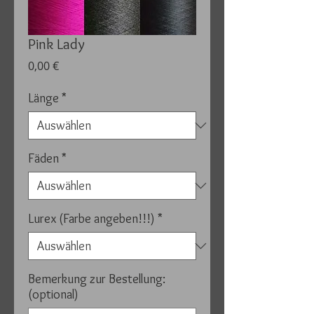
Pink Lady
Preis
0,00 €
Länge
*
Fäden
*
Lurex (Farbe angeben!!!)
*
Bemerkung zur Bestellung:
(optional)