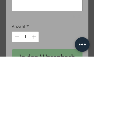
0/500
Anzahl
*
In den Warenkorb
50 % Baumwolle / 50 % Polyacryl
Farben Lurex: Gold; Silber; Grün; Türkis;
Rot; Lila; Braun; Irise; Multicolor
inkl. MwSt. zzgl. Versandkosten