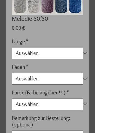
Melodie 50/50
Preis
0,00 €
Länge
*
Fäden
*
Lurex (Farbe angeben!!!)
*
Bemerkung zur Bestellung:
(optional)