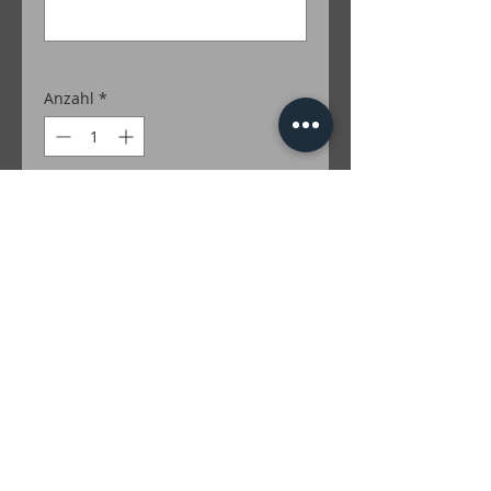
0/500
Anzahl
*
In den Warenkorb
100% Merino
Farben Lurex: Gold; Silber; Grün; Türkis;
Rot; Lila; Braun; Irise; Multicolor
inkl. MwSt. zzgl. Versandkosten