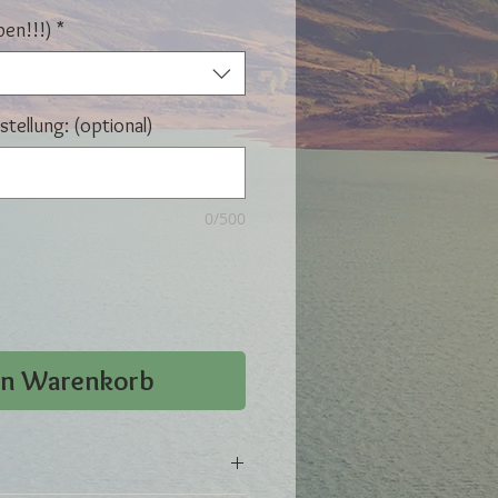
ben!!!)
*
tellung: (optional)
0/500
en Warenkorb