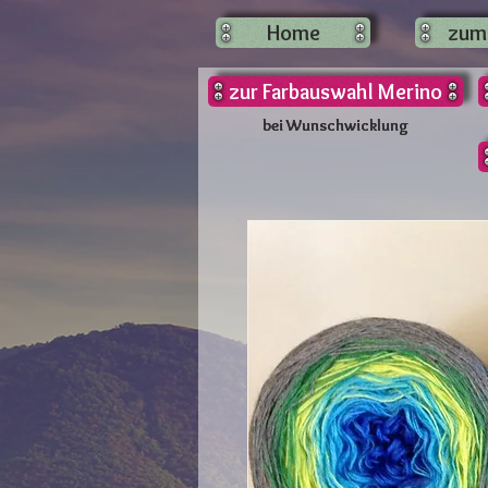
Home
zum
zur Farbauswahl Merino
bei Wunschwicklung
bei Wunschwicklung