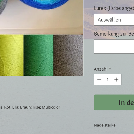
Lurex (Farbe ange
Auswählen
Bemerkung zur Bes
Anzahl
*
In d
; Rot; Lila; Braun; Irise; Multicolor
Nadelstärke: