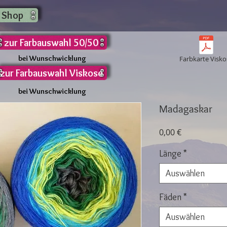
 Shop
zur Farbauswahl 50/50
bei Wunschwicklung
Farbkarte Visko
zur Farbauswahl Viskose
bei Wunschwicklung
Madagaskar
Preis
0,00 €
Länge
*
Auswählen
Fäden
*
Auswählen