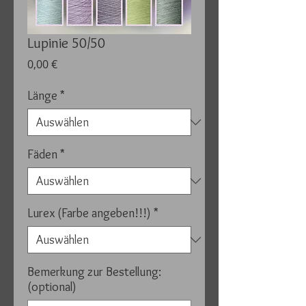
Lupinie 50/50
Preis
0,00 €
Länge
*
Fäden
*
Lurex (Farbe angeben!!!)
*
Bemerkung zur Bestellung:
(optional)