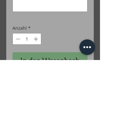
0/500
Anzahl
*
In den Warenkorb
50 % Baumwolle / 50 % Polyacryl
Farben Lurex: Gold; Silber; Grün; Türkis;
Rot; Lila; Braun; Irise; Multicolor
inkl. MwSt. zzgl. Versandkosten