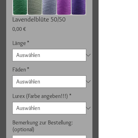
Lavendelblüte 50/50
Preis
0,00 €
Länge
*
Fäden
*
Lurex (Farbe angeben!!!)
*
Bemerkung zur Bestellung:
(optional)