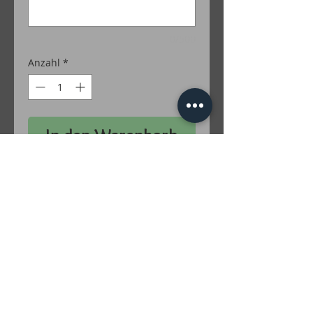
0/500
Anzahl
*
In den Warenkorb
50 % Baumwolle / 50 % Polyacryl
Farben Lurex: Gold; Silber; Grün; Türkis;
Rot; Lila; Braun; Irise; Multicolor
inkl. MwSt. zzgl. Versandkosten