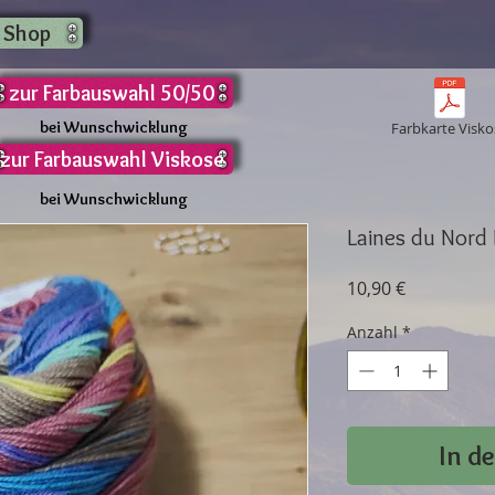
 Shop
zur Farbauswahl 50/50
bei Wunschwicklung
Farbkarte Visko
zur Farbauswahl Viskose
bei Wunschwicklung
Laines du Nord
Preis
10,90 €
Anzahl
*
In d