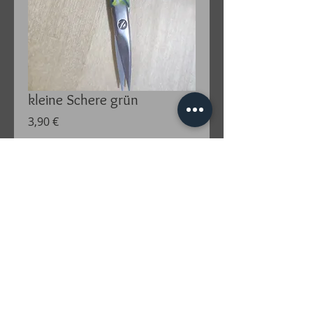
kleine Schere grün
Preis
3,90 €
Anzahl
*
In den Warenkorb
kleine spitze Schere
darf in keinem Handarbeitstäschchen
fehlen