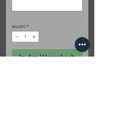
0/500
Anzahl
*
In den Warenkorb
50 % Baumwolle / 50 % Polyacryl
Farben Lurex: Gold; Silber; Grün; Türkis;
Rot; Lila; Braun; Irise; Multicolor
inkl. MwSt. zzgl. Versandkosten