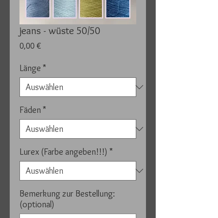
jeans - wüste 50/50
Preis
0,00 €
Länge
*
Fäden
*
Lurex (Farbe angeben!!!)
*
Bemerkung zur Bestellung:
(optional)