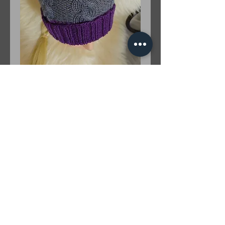
Haube lila grau weiß
Preis
35,00 €
Anzahl
*
In den Warenkorb
zum Shop