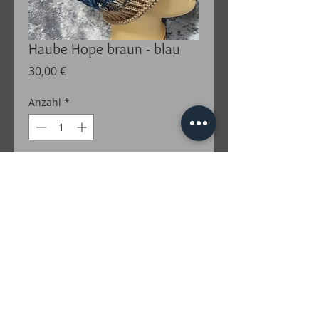
Haube Hope braun - blau
Preis
30,00 €
Anzahl
*
In den Warenkorb
Haube Hope
braun - blau
100% Merino
140lm 6 fädig
NS 3,75
Im Handwaschprogramm 🤚 in der