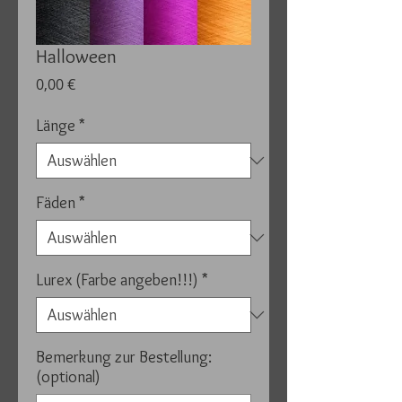
Halloween
Preis
0,00 €
Länge
*
Fäden
*
Lurex (Farbe angeben!!!)
*
Bemerkung zur Bestellung:
(optional)