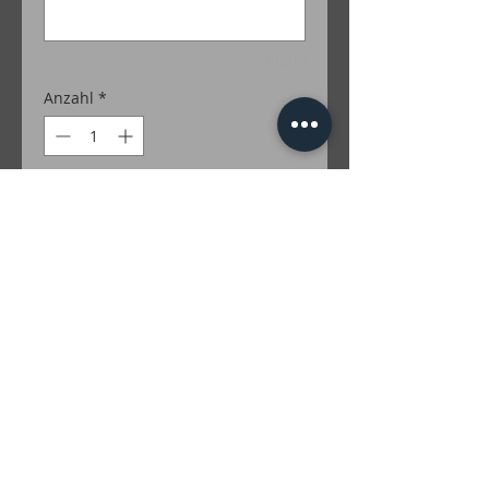
0/500
Anzahl
*
In den Warenkorb
100% Merino
Farben Lurex: Gold; Silber; Grün; Türkis;
Rot; Lila; Braun; Irise; Multicolor
inkl. MwSt. zzgl. Versandkosten