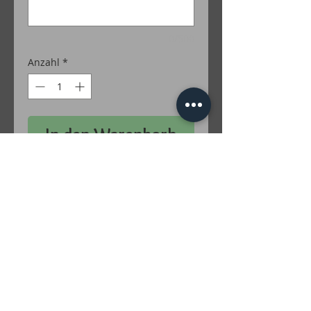
0/500
Anzahl
*
In den Warenkorb
50 % Baumwolle / 50 % Polyacryl
Farben Lurex: Gold; Silber; Grün; Türkis;
Rot; Lila; Braun; Irise; Multicolor
inkl. MwSt. zzgl. Versandkosten