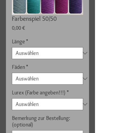
Farbenspiel 50/50
Preis
0,00 €
Länge
*
Fäden
*
Lurex (Farbe angeben!!!)
*
Bemerkung zur Bestellung:
(optional)