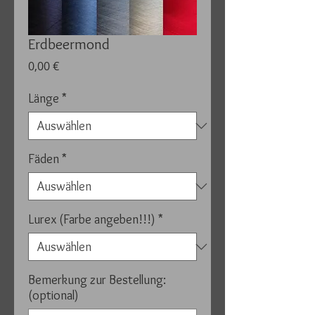
Erdbeermond
Preis
0,00 €
Länge
*
Fäden
*
Lurex (Farbe angeben!!!)
*
Bemerkung zur Bestellung:
(optional)