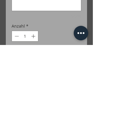
0/500
Anzahl
*
In den Warenkorb
100% Merino
Farben Lurex: Gold; Silber; Grün; Türkis;
Rot; Lila; Braun; Irise; Multicolor
inkl. MwSt. zzgl. Versandkosten