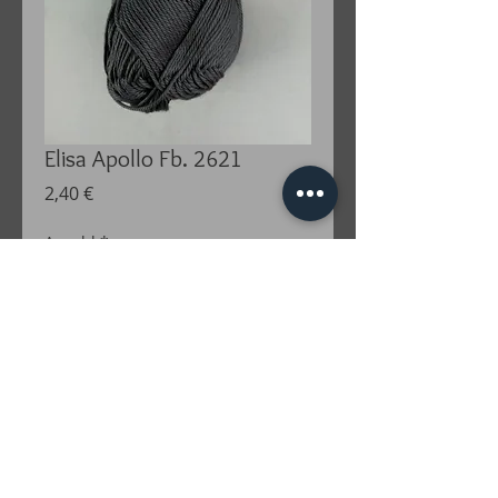
Elisa Apollo Fb. 2621
Preis
2,40 €
Anzahl
*
In den Warenkorb
BAUMWOLLE 100%gekämmt, gasiert
und mercerisiert
LAUFLÄNGE ca. 125 m/50 gempf.