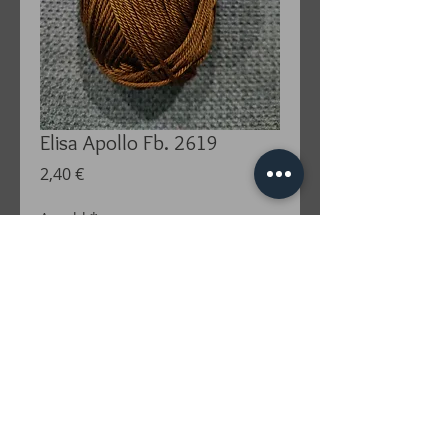
Elisa Apollo Fb. 2619
Preis
2,40 €
Anzahl
*
In den Warenkorb
BAUMWOLLE 100%gekämmt, gasiert
und mercerisiert
LAUFLÄNGE ca. 125 m/50 gempf.