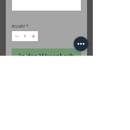
0/500
Anzahl
*
In den Warenkorb
50 % Baumwolle / 50 % Polyacryl
Farben Lurex: Gold; Silber; Grün; Türkis;
Rot; Lila; Braun; Irise; Multicolor
inkl. MwSt. zzgl. Versandkosten