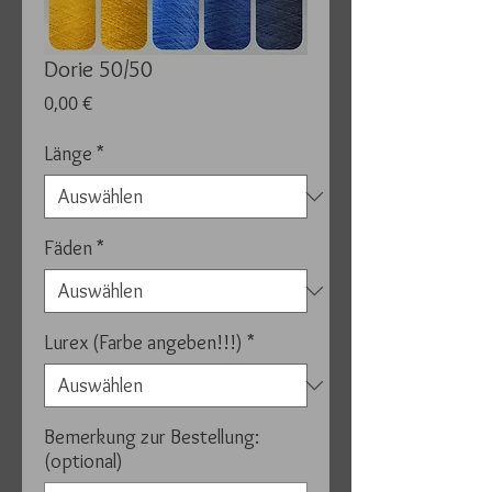
Dorie 50/50
Preis
0,00 €
Länge
*
Fäden
*
Lurex (Farbe angeben!!!)
*
Bemerkung zur Bestellung:
(optional)