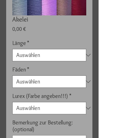
Akelei
Preis
0,00 €
Länge
*
Fäden
*
Lurex (Farbe angeben!!!)
*
Bemerkung zur Bestellung:
(optional)