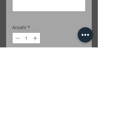
0/500
Anzahl
*
In den Warenkorb
100% Merino
Farben Lurex: Gold; Silber; Grün; Türkis;
Rot; Lila; Braun; Irise; Multicolor
inkl. MwSt. zzgl. Versandkosten