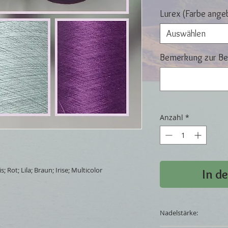
Lurex (Farbe ange
Auswählen
Bemerkung zur Bes
Anzahl
*
; Rot; Lila; Braun; Irise; Multicolor
In d
Nadelstärke: