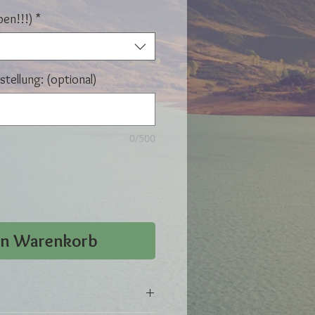
ben!!!)
*
tellung: (optional)
0/500
en Warenkorb