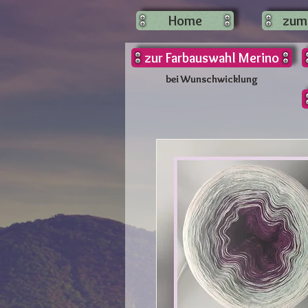
Home
zum
zur Farbauswahl Merino
bei Wunschwicklung
bei Wunschwicklung