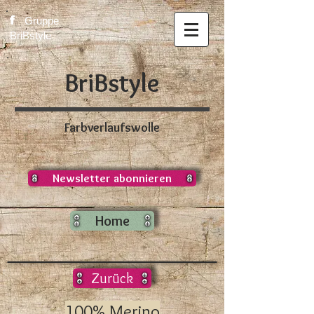
f
Gruppe
BriBstyle
BriBstyle
Farbverlaufswolle
Newsletter abonnieren
Home
Zurück
100% Merino