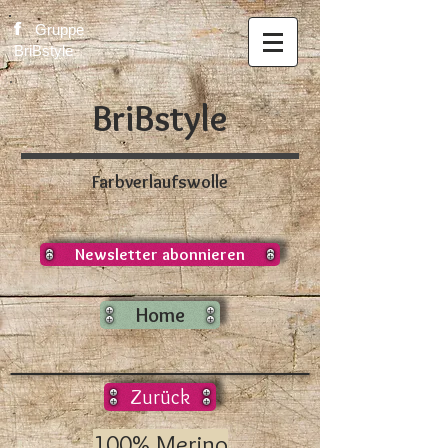
f
Gruppe
BriBstyle
BriBstyle
Farbverlaufswolle
Newsletter abonnieren
Home
Zurück
100% Merino